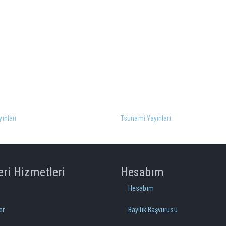
yınları
Tsunami Yayınları
ri Hizmetleri
Hesabım
Hesabım
er
Bayilik Başvurusu