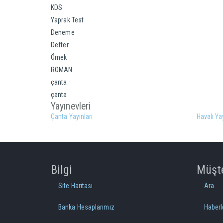
KDS
Yaprak Test
Deneme
Defter
Örnek
ROMAN
çanta
çanta
Yayınevleri
Çanta Yayınları
Havalı Ya
Bilgi
Müşte
Site Haritası
Ara
Banka Hesaplarımız
Haberl