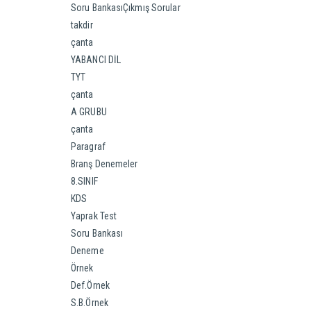
Soru BankasıÇıkmış Sorular
takdir
çanta
YABANCI DİL
TYT
çanta
A GRUBU
çanta
Paragraf
Branş Denemeler
8.SINIF
KDS
Yaprak Test
Soru Bankası
Deneme
Örnek
Def.Örnek
S.B.Örnek