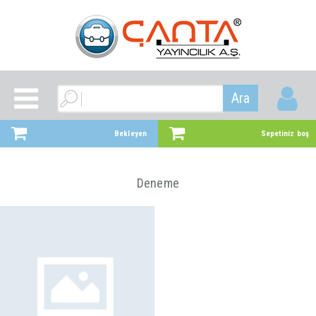
Ara
Bekleyen
Sepetiniz boş
Deneme